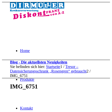
Home
Blog - Die aktuellsten Neuigkeiten
Sie befinden sich hier:
Startseite
1
/
Tresor –
Datensicherungsschrank „Rosengren“ gebraucht
2
/
IMG_6751
Produkte
IMG_6751
Kontakt