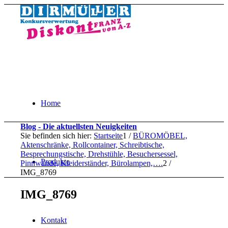
Home
Blog - Die aktuellsten Neuigkeiten
Sie befinden sich hier:
Startseite
1
/
BÜROMÖBEL,
Aktenschränke, Rollcontainer, Schreibtische,
Besprechungstische, Drehstühle, Besuchersessel,
Produkte
Pinnwände, Kleiderständer, Bürolampen,….
2
/
IMG_8769
IMG_8769
Kontakt