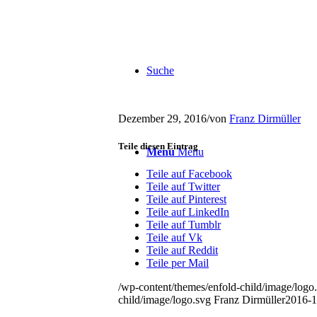
Suche
Dezember 29, 2016
/
von
Franz Dirmüller
Teile diesen Eintrag
Menu
Menu
Teile auf Facebook
Teile auf Twitter
Teile auf Pinterest
Teile auf LinkedIn
Teile auf Tumblr
Teile auf Vk
Teile auf Reddit
Teile per Mail
/wp-content/themes/enfold-child/image/logo
child/image/logo.svg
Franz Dirmüller
2016-1