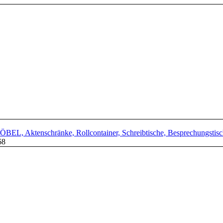
L, Aktenschränke, Rollcontainer, Schreibtische, Besprechungstisch
68