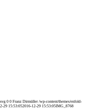
.svg
0
0
Franz Dirmüller
/wp-content/themes/enfold-
2-29 15:53:05
2016-12-29 15:53:05
IMG_8768