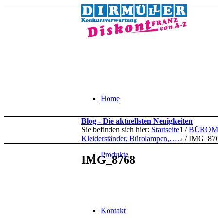
Home
Blog - Die aktuellsten Neuigkeiten
Sie befinden sich hier:
Startseite
1
/
BÜROMÖBE
Kleiderständer, Bürolampen,….
2
/
IMG_87
Produkte
IMG_8768
Kontakt