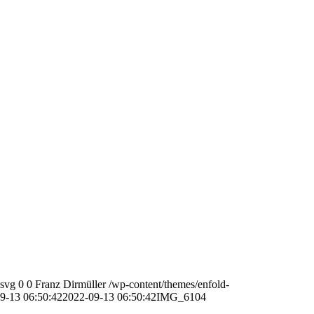
.svg
0
0
Franz Dirmüller
/wp-content/themes/enfold-
9-13 06:50:42
2022-09-13 06:50:42
IMG_6104