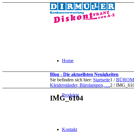
Home
Blog - Die aktuellsten Neuigkeiten
Sie befinden sich hier:
Startseite
1
/
BÜROMÖBE
Kleiderständer, Bürolampen,….
2
/
IMG_61
Produkte
IMG_6104
Kontakt