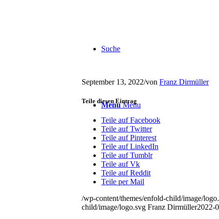
Suche
September 13, 2022
/
von
Franz Dirmüller
Teile diesen Eintrag
Menu
Menu
Teile auf Facebook
Teile auf Twitter
Teile auf Pinterest
Teile auf LinkedIn
Teile auf Tumblr
Teile auf Vk
Teile auf Reddit
Teile per Mail
/wp-content/themes/enfold-child/image/logo
child/image/logo.svg
Franz Dirmüller
2022-0