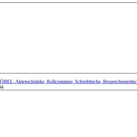
L, Aktenschränke, Rollcontainer, Schreibtische, Besprechungstisch
04