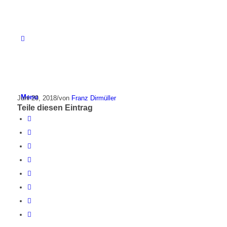
Menu
Juni 20, 2018
/
von
Franz Dirmüller
Teile diesen Eintrag