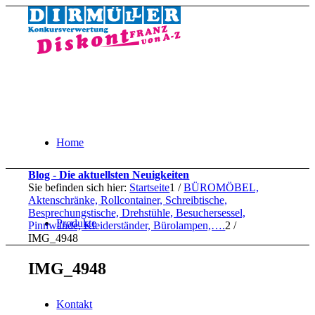
Home
Blog - Die aktuellsten Neuigkeiten
Sie befinden sich hier:
Startseite
1
/
BÜROMÖBEL,
Aktenschränke, Rollcontainer, Schreibtische,
Besprechungstische, Drehstühle, Besuchersessel,
Produkte
Pinnwände, Kleiderständer, Bürolampen,….
2
/
IMG_4948
IMG_4948
Kontakt