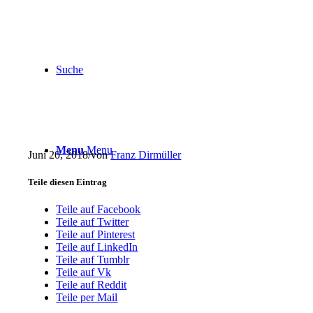
Suche
Menu
Menu
Juni 20, 2018
/
von
Franz Dirmüller
Teile diesen Eintrag
Teile auf Facebook
Teile auf Twitter
Teile auf Pinterest
Teile auf LinkedIn
Teile auf Tumblr
Teile auf Vk
Teile auf Reddit
Teile per Mail