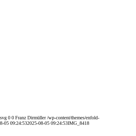
.svg
0
0
Franz Dirmüller
/wp-content/themes/enfold-
8-05 09:24:53
2025-08-05 09:24:53
IMG_8418