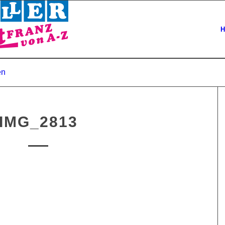
H
en
IMG_2813