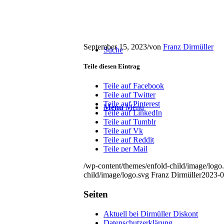
September 15, 2023
/
von
Franz Dirmüller
Suche
Teile diesen Eintrag
Teile auf Facebook
Teile auf Twitter
Teile auf Pinterest
Menu
Menu
Teile auf LinkedIn
Teile auf Tumblr
Teile auf Vk
Teile auf Reddit
Teile per Mail
/wp-content/themes/enfold-child/image/logo
child/image/logo.svg
Franz Dirmüller
2023-0
Seiten
Aktuell bei Dirmüller Diskont
Datenschutzerklärung