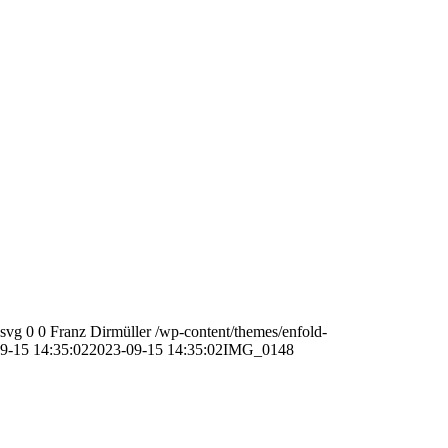
.svg
0
0
Franz Dirmüller
/wp-content/themes/enfold-
9-15 14:35:02
2023-09-15 14:35:02
IMG_0148