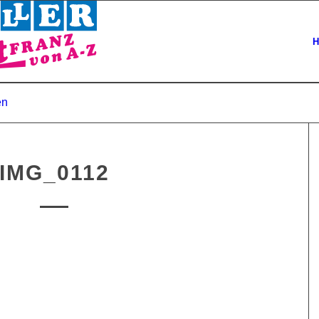
H
en
IMG_0112