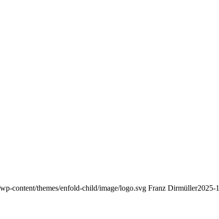
/wp-content/themes/enfold-child/image/logo.svg
Franz Dirmüller
2025-1